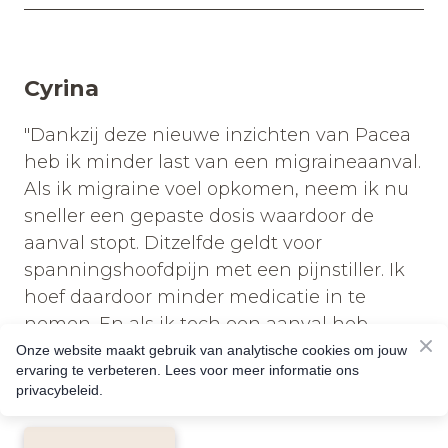
Cyrina
"Dankzij deze nieuwe inzichten van Pacea
heb ik minder last van een migraineaanval.
Als ik migraine voel opkomen, neem ik nu
sneller een gepaste dosis waardoor de
aanval stopt. Ditzelfde geldt voor
spanningshoofdpijn met een pijnstiller. Ik
hoef daardoor minder medicatie in te
nemen. En als ik toch een aanval heb,
duurt deze veel korter. Een ontzettend fijne
Onze website maakt gebruik van analytische cookies om jouw
ervaring te verbeteren. Lees voor meer informatie ons
verbetering!"
privacybeleid.