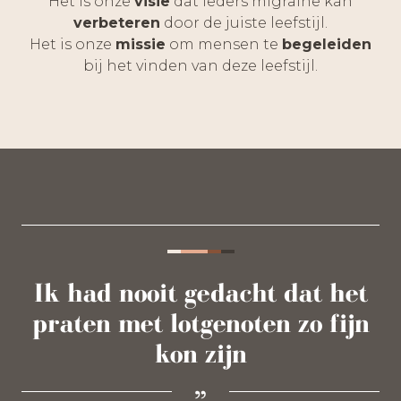
Het is onze
visie
dat ieders migraine kan
verbeteren
door de juiste leefstijl.
Het is onze
missie
om mensen te
begeleiden
bij het vinden van deze leefstijl.
Ik had nooit gedacht dat het
praten met lotgenoten zo fijn
kon zijn