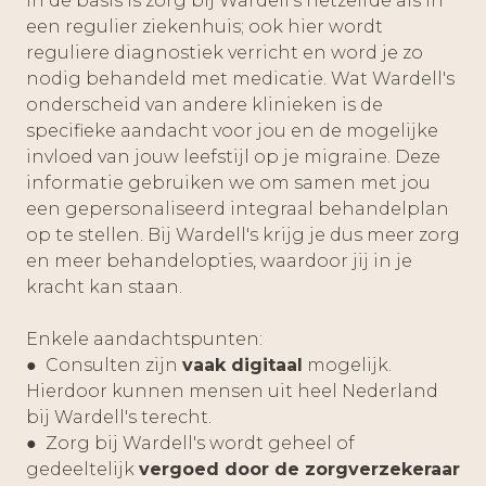
In de basis is zorg bij Wardell's hetzelfde als in
een regulier ziekenhuis; ook hier wordt
reguliere diagnostiek verricht en word je zo
nodig behandeld met medicatie. Wat Wardell's
onderscheid van andere klinieken is de
specifieke aandacht voor jou en de mogelijke
invloed van jouw leefstijl op je migraine. Deze
informatie gebruiken we om samen met jou
een gepersonaliseerd integraal behandelplan
op te stellen. Bij Wardell's krijg je dus meer zorg
en meer behandelopties, waardoor jij in je
kracht kan staan.
Enkele aandachtspunten:
● Consulten zijn
vaak digitaal
mogelijk.
Hierdoor kunnen mensen uit heel Nederland
bij Wardell's terecht.
● Zorg bij Wardell's wordt geheel of
gedeeltelijk
vergoed door de zorgverzekeraar