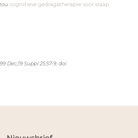
 zou
cognitieve gedragstherapie voor slaap
99 Dec;19 Suppl 25:57-9. doi:
Nieuwsbrief