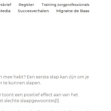
sbrief
Register
Training zorgprofessionals
Media
Succesverhalen
Migraine de Baas
en mee hebt? Een eerste stap kan zijn om je
r te kunnen slapen.
toont een positief effect aan van het
t slechte slaapgewoontes[1].