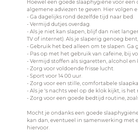
Hoewel een goede slaaphygiëne voor een deel
algemene adviezen te geven. Hier volgen 
- Ga dagelijks rond dezelfde tijd naar bed.
- Vermijd dutjes overdag.
- Als je niet kan slapen, blijf dan niet la
TV of internet). Als je slaperig genoeg ben
- Gebruik het bed alleen om te slapen. Ga g
- Pas op met het gebruik van cafeïne, bij v
- Vermijd stoffen als sigaretten, alcohol 
- Zorg voor voldoende frisse lucht.
- Sport voor 14:00 uur.
- Zorg voor een stille, comfortabele slaapk
- Als je 's nachts veel op de klok kijkt, is h
- Zorg voor een goede bedtijd routine, zoa
Mocht je ondanks een goede slaaphygiëne to
kan dan, eventueel in samenwerking met ee
hiervoor.