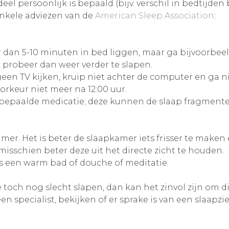
 persoonlijk is bepaald (bijv. verschil in bedtijden 
enkele adviezen van de
American Sleep Association
:
nger dan 5-10 minuten in bed liggen, maar ga bijvoorbee
t, probeer dan weer verder te slapen.
een TV kijken, kruip niet achter de computer en ga ni
oorkeur niet meer na 12:00 uur.
en bepaalde medicatie; deze kunnen de slaap fragmente
amer. Het is beter de slaapkamer iets frisser te make
et misschien beter deze uit het directe zicht te houden.
ls een warm bad of douche of meditatie.
ch nog slecht slapen, dan kan het zinvol zijn om dit
n specialist, bekijken of er sprake is van een slaap