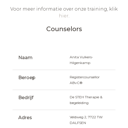
Voor meer informatie over onze training, klik
hier
.
Counselors
Naam
Anita Vulkers- 
Hilgenkamp
Beroep
Registercounsellor 
ABvC®
Bedrijf
De STEH Therapie & 
begeleiding
Adres
Veldweg 2, 7722 TW  
DALFSEN