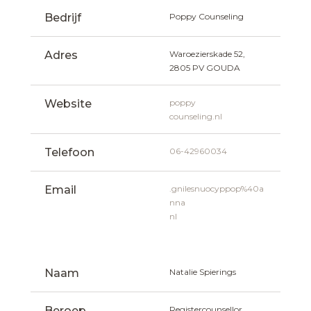
Bedrijf
Poppy Counseling
Adres
Waroezierskade 52, 
2805 PV GOUDA
Website
poppy
counseling.nl
Telefoon
06-42960034
Email
.gnilesnuocyppop%40a
nna
nl
Naam
Natalie Spierings
Beroep
Registercounsellor 