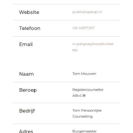
Website
praktijkopstap.nl
Telefoon
06-46317297
Email
ln.patspokjitkarp%40eit
eip
Naam
Tom Mouwen
Beroep
Registercounsellor 
ABvC®
Bedrijf
Tom Persoonlijke 
Counselling
Adres
Burgemeester 