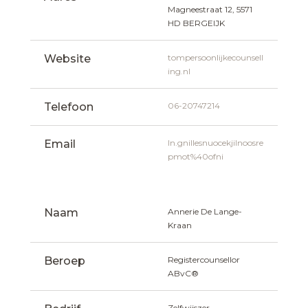
Magneestraat 12, 5571 
HD BERGEIJK
Website
tompersoonlijkecounsell
ing.nl
Telefoon
06-20747214
Email
ln.gnillesnuocekjilnoosre
pmot%40ofni
Naam
Annerie De Lange-
Kraan
Beroep
Registercounsellor 
ABvC®
Zelfwijszer