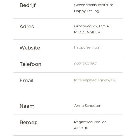
Bedrijf
Gezondheids-centrum 
Happy Feeling
Adres
Groetweg 23, 1775 PL 
MIDDENMEER
Website
happyfeeling.nl
Telefoon
022-7501587
Email
ln.tenalp%40agnebys.w
Naam
Anna Schouten
Beroep
Registercounsellor 
ABvC®