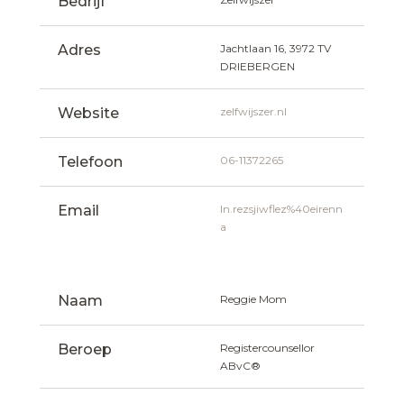
Bedrijf
Adres
Jachtlaan 16, 3972 TV  
DRIEBERGEN
Website
zelfwijszer.nl
Telefoon
06-11372265
Email
ln.rezsjiwflez%40eirenn
a
Naam
Reggie Mom
Beroep
Registercounsellor 
ABvC®