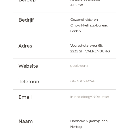
ABvC®
Bedrijf
Gezondheids- en 
Ontwikkelings-bureau 
Leiden
Adres
Voorschoterweg 68, 
2235 SH  VALKENBURG
Website
gobleiden.nl
Telefoon
06-30024074
Email
ln.nedielbog%40eilatan
Naam
Hanneke Nijkamp-den 
Hertog