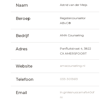
Naam
Astrid van der Meijs
Beroep
Registercounsellor 
ABvC®
Bedrijf
AMA Counseling
Adres
Panfluitstraat 4, 3822 
CX AMERSFOORT
Website
amacounseling.nl
Telefoon
033-3013613
Email
ln.gnilesnuocama%40of
ni