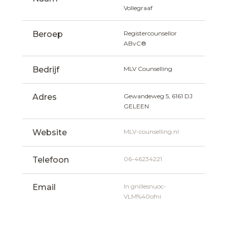
Vollegraaf
Beroep
Registercounsellor 
ABvC®
Bedrijf
MLV Counselling
Adres
Gewandeweg 5, 6161 DJ 
GELEEN
Website
MLV-counselling.nl
Telefoon
06-46234221
Email
ln.gnillesnuoc-
VLM%40ofni