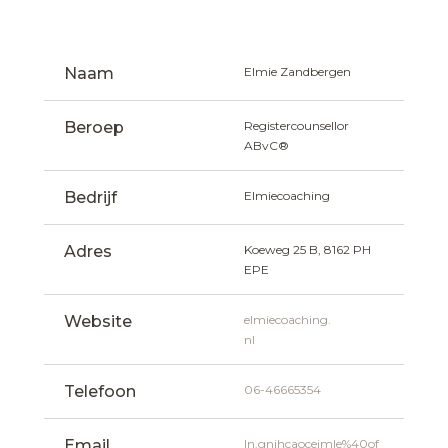
Naam
Elmie Zandbergen
Beroep
Registercounsellor  
ABvC®
Bedrijf
Elmiecoaching
Adres
Koeweg 25 B, 8162 PH 
EPE
Website
elmiecoaching.
nl
Telefoon
06-46665354
Email
ln.gnihcaoceimle%40of