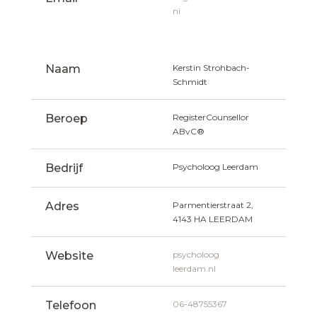
ni
Naam
Kerstin Strohbach-
Schmidt
Beroep
RegisterCounsellor  
ABvC®
Bedrijf
Psycholoog Leerdam
Adres
Parmentierstraat 2, 
4143 HA LEERDAM
Website
psycholoog
leerdam.nl
Telefoon
06-48755367