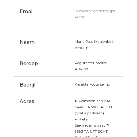
Email
ln.madreelgoolohcysp%
40ofni
Naam
Marie-Jose Meulenbelt-
Verdam
Beroep
Registercounsellor 
ABvC®
Bedrijf
Karakter-counseling
Adres
● Pelmolenlaan 10A 
3447 GA WOERDEN 
(gratis parkeren)
● Pieter 
Saenredamstraat 17 
3583 TA UTRECHT 