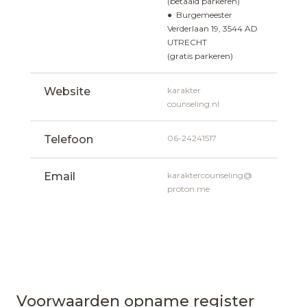
(betaald parkeren)
● Burgemeester 
Verderlaan 19, 3544 AD  
UTRECHT 
(gratis parkeren)
Website
karakter
counseling.nl
Telefoon
06-24241517
Email
karaktercounseling@
proton.me
Voorwaarden opname register