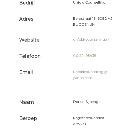
Bedrijf
Unfold Counselling
Adres
Bergstraat 13, 6082 AJ  
BUGGENUM
Website
unfold-counselling.nl
Telefoon
06-22495435
Email
unfoldcounselling@
yahoo.com
Naam
Dorien Sijbenga
Beroep
Registercounsellor 
ABvC®