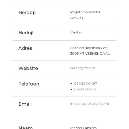
Beroep
Registercounsellor 
ABvC®
Bedrijf
Caritas
Adres
Laan der Techniek 22H, 
3903 AT VEENENDAAL
Website
caritasgroep.nl
Telefoon
● 
031-8300487
● 
06-24415943
Email
ln.peorgsatirac%40ofni
Naam
Marion Lanslots- 