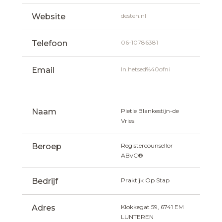
Website
desteh.nl
Telefoon
06-10786381
Email
ln.hetsed%40ofni
Naam
Pietie Blankestijn-de 
Vries
Beroep
Registercounsellor 
ABvC®
Bedrijf
Praktijk Op Stap
Adres
Klokkegat 59, 6741 EM  
LUNTEREN