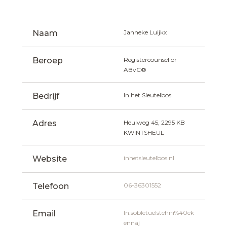
Naam
Janneke Luijkx
Beroep
Registercounsellor 
ABvC®
Bedrijf
In het Sleutelbos
Adres
Heulweg 45, 2295 KB  
KWINTSHEUL
Website
inhetsleutelbos.nl
Telefoon
06-36301552
Email
ln.sobletuelstehni%40ek
ennaj