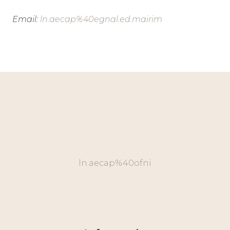
Email:
ln.aecap%40egnal.ed.mairim
ln.aecap%40ofni