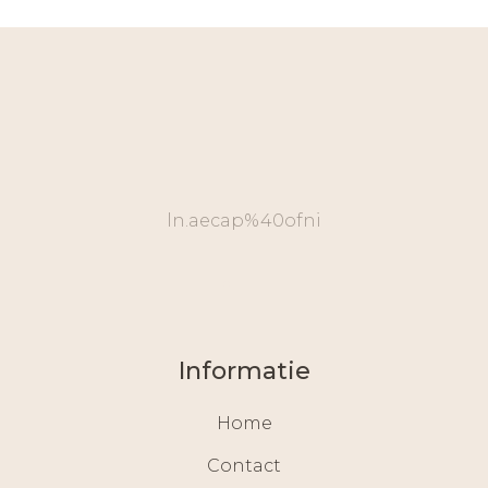
ln.aecap%40ofni
Informatie
Home
Contact