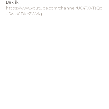
Bekijk:
https://www.youtube.com/channel/UC4TXVTsQg
uSwkX1DkcZWvfg