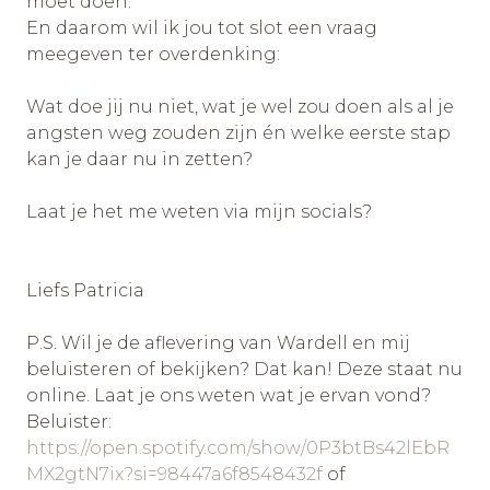
moet doen.
En daarom wil ik jou tot slot een vraag
meegeven ter overdenking:
Wat doe jij nu niet, wat je wel zou doen als al je
angsten weg zouden zijn én welke eerste stap
kan je daar nu in zetten?
Laat je het me weten via mijn socials?
Liefs Patricia
P.S. Wil je de aflevering van Wardell en mij
beluisteren of bekijken? Dat kan! Deze staat nu
online. Laat je ons weten wat je ervan vond?
Beluister:
https://open.spotify.com/show/0P3btBs42lEbR
MX2gtN7ix?si=98447a6f8548432f
of