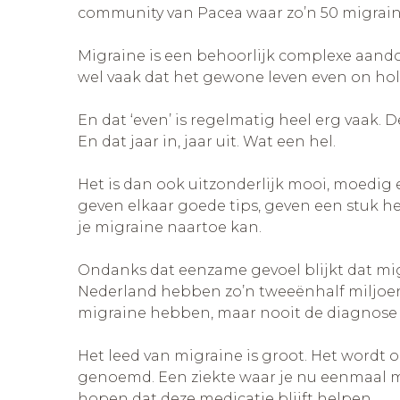
community van Pacea waar zo’n 50 migraine
Migraine is een behoorlijk complexe aand
wel vaak dat het gewone leven even on hol
En dat ‘even’ is regelmatig heel erg vaak. 
En dat jaar in, jaar uit. Wat een hel.
Het is dan ook uitzonderlijk mooi, moedig
geven elkaar goede tips, geven een stuk 
je migraine naartoe kan.
Ondanks dat eenzame gevoel blijkt dat migr
Nederland hebben zo’n tweeënhalf miljoen
migraine hebben, maar nooit de diagnose 
Het leed van migraine is groot. Het wordt
genoemd. Een ziekte waar je nu eenmaal mee
hopen dat deze medicatie blijft helpen.