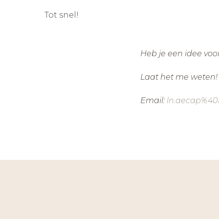
Tot snel!
Heb je een idee voo
Laat het me weten!
Email:
ln.aecap%40