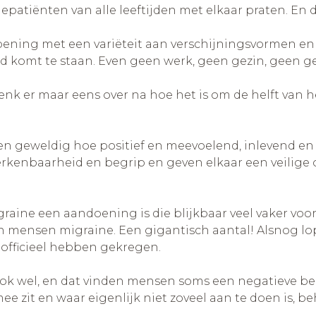
patiënten van alle leeftijden met elkaar praten. En 
oening met een variëteit aan verschijningsvormen en
d komt te staan. Even geen werk, geen gezin, geen ge
Denk er maar eens over na hoe het is om de helft van h
 en geweldig hoe positief en meevoelend, inlevend e
herkenbaarheid en begrip en geven elkaar een veilig
aine een aandoening is die blijkbaar veel vaker voork
 mensen migraine. Een gigantisch aantal! Alsnog l
officieel hebben gekregen.
 ook wel, en dat vinden mensen soms een negatieve be
 zit en waar eigenlijk niet zoveel aan te doen is, be