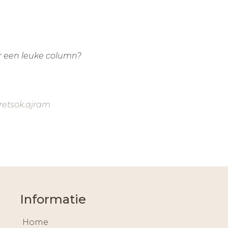
r een leuke column?
retsok.ajram
Informatie
Home