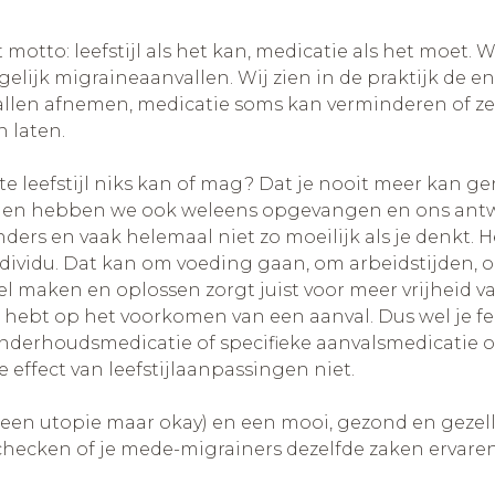
t motto: leefstijl als het kan, medicatie als het moet
elijk migraineaanvallen. Wij zien in de praktijk de
allen afnemen, medicatie soms kan verminderen of ze
 laten.
 leefstijl niks kan of mag? Dat je nooit meer kan gen
uiden hebben we ook weleens opgevangen en ons antwoo
ders en vaak helemaal niet zo moeilijk als je denkt. 
ndividu. Dat kan om voeding gaan, om arbeidstijden, o
el maken en oplossen zorgt juist voor meer vrijheid
ebt op het voorkomen van een aanval. Dus wel je feest
nderhoudsmedicatie of specifieke aanvalsmedicatie 
 effect van leefstijlaanpassingen niet.
ht een utopie maar okay) en een mooi, gezond en gezell
hecken of je mede-migrainers dezelfde zaken ervare