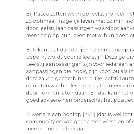
Bij Pacea zetten we in op leefstijl onder he
zo optimaal mogelijk leven met zo min mog
door leefstijlaanpassingen waardoor aanv
meer grip op hun leven met al hun doen en
Betekent dat dan dat je met een aangepaste
beperkt wordt door je leefstijl? Deze gel
Leefstijlaanpassingen zijn voor iedereen an
aanpassingen die nodig zijn voor jou als i
deze zaken gecombineerd. De leefstijlpuzz
genieten van het leven omdat je meer grip h
door kunnen laten gaan. En dat kan met o
goed adviseren en onderschat het positieve
Ik wens je een hoofdpijnvrij (dat is wellic
community en van gedachten wisselen of c
mee en meld je
hier
aan.